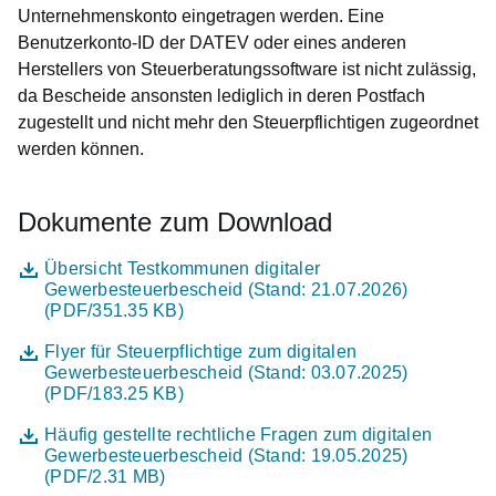
Unternehmenskonto eingetragen werden. Eine
Benutzerkonto-ID der DATEV oder eines anderen
Herstellers von Steuerberatungssoftware ist nicht zulässig,
da Bescheide ansonsten lediglich in deren Postfach
zugestellt und nicht mehr den Steuerpflichtigen zugeordnet
werden können.
Dokumente zum Download
Datei
Öffnet sich in einem neuen Fenster
Übersicht Testkommunen digitaler
Gewerbesteuerbescheid (Stand: 21.07.2026)
(PDF/351.35 KB)
Datei
Öffnet sich in einem neuen Fenster
Flyer für Steuerpflichtige zum digitalen
Gewerbesteuerbescheid (Stand: 03.07.2025)
(PDF/183.25 KB)
Datei
Öffnet sich in einem neuen Fenster
Häufig gestellte rechtliche Fragen zum digitalen
Gewerbesteuerbescheid (Stand: 19.05.2025)
(PDF/2.31 MB)