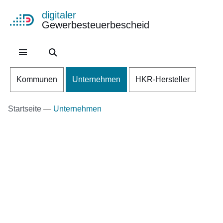
digitaler
Gewerbesteuerbescheid
Direkt zum Kopf der Se
Direkt zum Inhalt
Direkt zum Fuß der Sei
Kommunen
Unternehmen
HKR-Hersteller
Startseite
Unternehmen