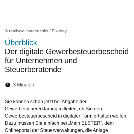
© reallywellmadedesks / Pixabay
Überblick
Der digitale Gewerbesteuerbescheid
für Unternehmen und
Steuerberatende
Lesedauer:
3 Minuten
Öffnet sich in einem neuen Fenster
Öffnet sich in einem neuen Fenster
Öffnet sich in einem neuen Fenste
Öffnet sich in einem neuen Fe
Öffnet sich in einem neu
Sie können schon jetzt bei Abgabe der
Gewerbesteuererklärung mitteilen, ob Sie den
Gewerbesteuerbescheid in digitaler Form erhalten wollen.
Dazu müssen Sie einfach bei „Mein ELSTER“, dem
Onlineportal der Steuerverwaltungen, die Anlage