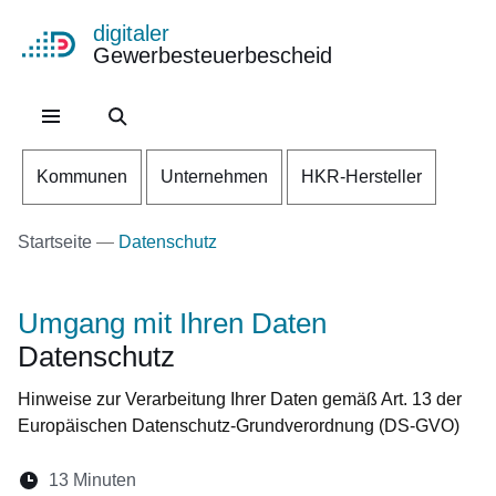
digitaler
Gewerbesteuerbescheid
Direkt zum Kopf der Se
Direkt zum Inhalt
Direkt zum Fuß der Sei
Kommunen
Unternehmen
HKR-Hersteller
Startseite
Datenschutz
Umgang mit Ihren Daten
Datenschutz
Hinweise zur Verarbeitung Ihrer Daten gemäß Art. 13 der
Europäischen Datenschutz-Grundverordnung (DS-GVO)
Lesedauer:
13 Minuten
Öffnet sich in einem neuen Fenster
Öffnet sich in einem neuen Fenster
Öffnet sich in einem neuen Fenst
Öffnet sich in einem neuen F
Öffnet sich in einem ne