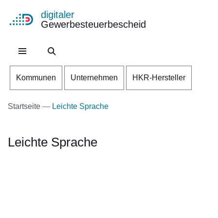
digitaler
Gewerbesteuerbescheid
Direkt zum Kopf der Se
Direkt zum Inhalt
Direkt zum Fuß der Sei
Kommunen
Unternehmen
HKR-Hersteller
Startseite
Leichte Sprache
Leichte Sprache